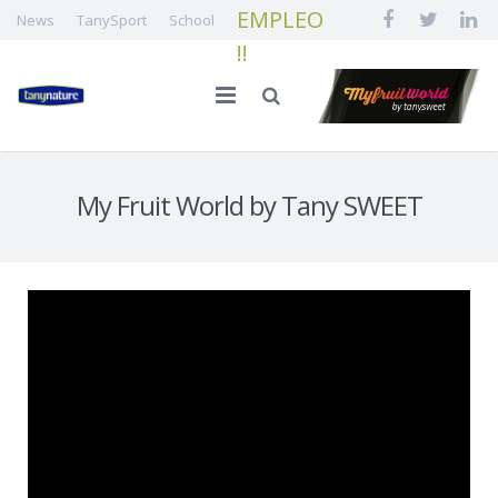
EMPLEO
News
TanySport
School
!!
Home
My Fruit World by Tany SWEET
Our Family
Innovation and Quality
Our fruit