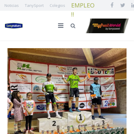
EMPLEO
Noticias
TanySport
Colegios
!!
INICIO
LA FAMILIA
CALIDAD E INNOVACIÓN
NUESTRA FRUTA
¡¡ EMPLEO !!