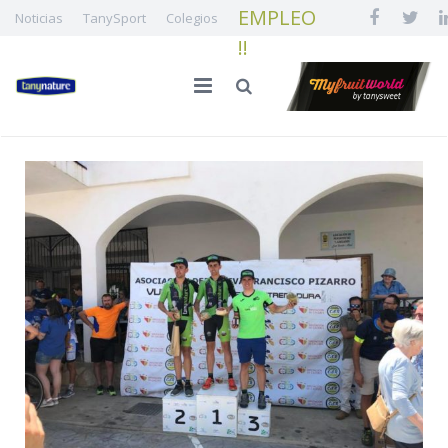
EMPLEO
Noticias
TanySport
Colegios
!!
INICIO
LA FAMILIA
CALIDAD E INNOVACIÓN
NUESTRA FRUTA
¡¡ EMPLEO !!