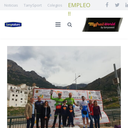
EMPLEO
Noticias
TanySport
Colegios
!!
INICIO
LA FAMILIA
CALIDAD E INNOVACIÓN
NUESTRA FRUTA
¡¡ EMPLEO !!