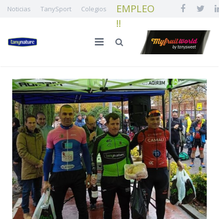
EMPLEO
Noticias
TanySport
Colegios
!!
INICIO
LA FAMILIA
CALIDAD E INNOVACIÓN
NUESTRA FRUTA
¡¡ EMPLEO !!