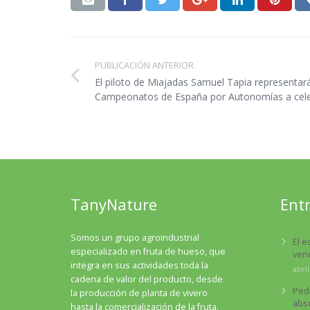
PUBLICACIÓN ANTERIOR
El piloto de Miajadas Samuel Tapia representar
Campeonatos de España por Autonomías a celeb
TanyNature
Ent
Somos un grupo agroindustrial
El e
especializado en fruta de hueso, que
venc
integra en sus actividades toda la
abril
cadena de valor del producto, desde
Ped
la producción de planta de vivero
abs
hasta la comercialización de la fruta.