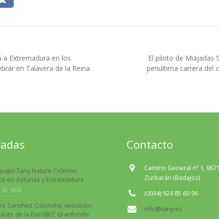
á a Extremadura en los
El piloto de Miajadas 
rar en Talavera de la Reina
penúltima carrera del
radas
Contacto
Camino General nº 1, 067
quipo Tany Nature Ciclismo
Zurbarán (Badajoz)
e en Asturias y Extremadura
 20, 2026
(0034) 924 85 60 96
ro Sánchez Cidoncha, vencedor
info@tany.es
oluto de la EuroBEC Granfondo