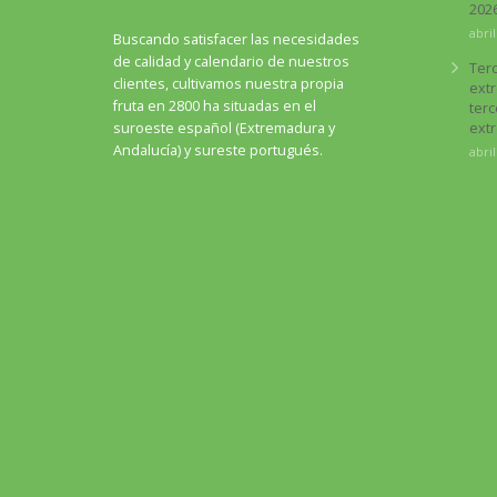
202
abril
Buscando satisfacer las necesidades
de calidad y calendario de nuestros
Terc
clientes, cultivamos nuestra propia
ext
fruta en 2800 ha situadas en el
terc
suroeste español (Extremadura y
ext
Andalucía) y sureste portugués.
abril