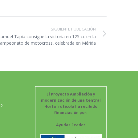
SIGUIENTE PUBLICACIÓN
Samuel Tapia consigue la victoria en 125 cc en la
 campeonato de motocross, celebrada en Mérida
El Proyecto Ampliación y
modernización de una Central
12
Hortofrutícola ha recibido
financiación por:
Ayudas Feader