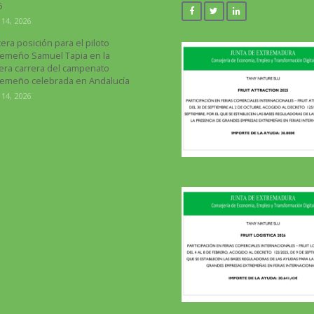
6
 14, 2026
era posición para el piloto
remeño Samuel Tapia en la
era carrera del campenato
remeño celebrada en Andalucía
 14, 2026