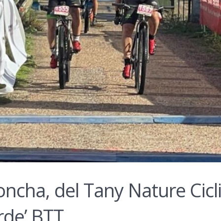
ncha, del Tany Nature Cicl
rde’ BTT