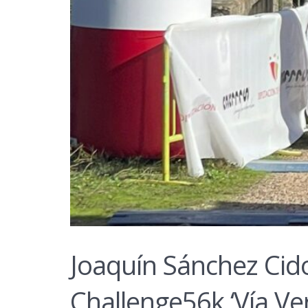
Joaquín Sánchez Cido
Challenge56k ‘Vía Ve