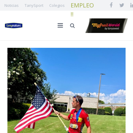
EMPLEO
Noticias
TanySport
Colegios
!!
INICIO
LA FAMILIA
CALIDAD E INNOVACIÓN
NUESTRA FRUTA
¡¡ EMPLEO !!