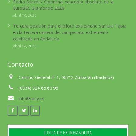
Pedro Sánchez Cidoncha, vencedor absoluto de la
EuroBEC Granfondo 2026
abril 14, 2026
Tercera posición para el piloto extremeño Samuel Tapia
en la tercera carrera del campenato extremeño
celebrada en Andalucía
abril 14, 2026
Contacto
Camino General nº 1, 06712 Zurbarán (Badajoz)
(0034) 924 85 60 96
info@tany.es