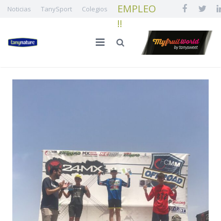
EMPLEO
Noticias
TanySport
Colegios
!!
INICIO
LA FAMILIA
CALIDAD E INNOVACIÓN
NUESTRA FRUTA
¡¡ EMPLEO !!