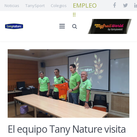
EMPLEO
Noticias
TanySport
Colegios
!!
INICIO
LA FAMILIA
CALIDAD E INNOVACIÓN
NUESTRA FRUTA
¡¡ EMPLEO !!
El equipo Tany Nature visita