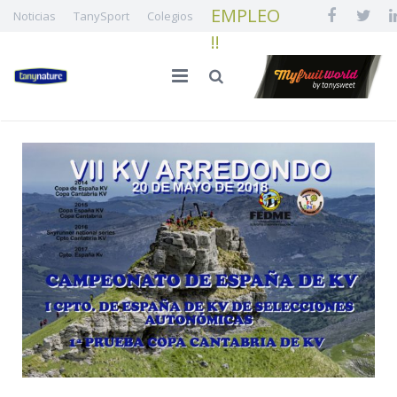
EMPLEO
Noticias
TanySport
Colegios
!!
INICIO
LA FAMILIA
CALIDAD E INNOVACIÓN
NUESTRA FRUTA
¡¡ EMPLEO !!