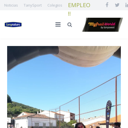
EMPLEO
Noticias
TanySport
Colegios
!!
INICIO
LA FAMILIA
CALIDAD E INNOVACIÓN
NUESTRA FRUTA
¡¡ EMPLEO !!